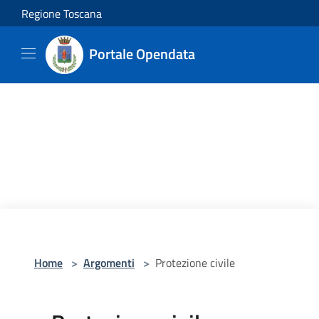
Salta al contenuto principale
Regione Toscana
Portale Opendata
Home
>
Argomenti
>
Protezione civile